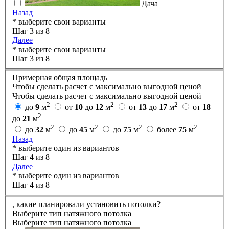
Дача
Назад
* выберите свои варианты
Шаг 3 из 8
Далее
* выберите свои варианты
Шаг 3 из 8
Примерная общая площадь
Чтобы сделать расчет с максимально выгодной ценой
Чтобы сделать расчет с максимально выгодной ценой
2
2
2
до
9
м
от
10
до
12
м
от
13
до
17
м
от
18
2
до
21
м
2
2
2
2
до
32
м
до
45
м
до
75
м
более
75
м
Назад
* выберите один из вариантов
Шаг 4 из 8
Далее
* выберите один из вариантов
Шаг 4 из 8
,
какие планировали установить потолки?
Выберите тип натяжного потолка
Выберите тип натяжного потолка