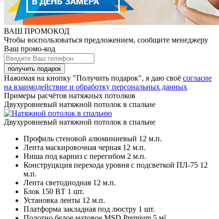
ВАШ ПРОМОКОД
Чтобы воспользоваться предложением, сообщите менеджеру
Ваш промо-код
Нажимая на кнопку "Получить подарок", я даю своё
согласие
на взаимодействие и обработку персональных данных
Примеры расчётов натяжных потолков
Двухуровневый натяжной потолок в спальне
Двухуровневый натяжной потолок в спальне
Профиль стеновой алюминиевый
12 м.п.
Лента маскировочная черная
12 м.п.
Ниша под карниз с перегибом
2 м.п.
Конструцкция перехода уровня с подсветкой ПЛ-75
12
м.п.
Лента светодиодная
12 м.п.
Блок 150 ВТ
1 шт.
Установка ленты
12 м.п.
Платформа закладная под люстру
1 шт.
Полотно белое матовое MSD Premium
5 м²